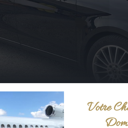
Votre Ch
Domè