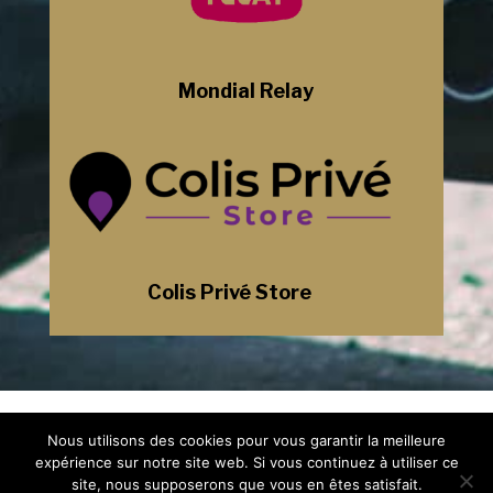
Mondial Relay
Colis Privé Store
Mentions Légales
Nous utilisons des cookies pour vous garantir la meilleure
Politique de Confidentialité
Plan du Site
expérience sur notre site web. Si vous continuez à utiliser ce
Création Site Internet Saint-Etienne |
site, nous supposerons que vous en êtes satisfait.