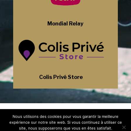
Mondial Relay
Colis Privé Store
Mentions Légales
Nous utilisons des cookies pour vous garantir la meilleure
Politique de Confidentialité
Plan du Site
expérience sur notre site web. Si vous continuez à utiliser ce
Création Site Internet Saint-Etienne |
site, nous supposerons que vous en êtes satisfait.