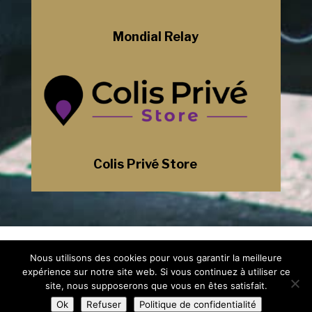
Mondial Relay
Colis Privé Store
Mentions Légales
Nous utilisons des cookies pour vous garantir la meilleure
Politique de Confidentialité
Plan du Site
expérience sur notre site web. Si vous continuez à utiliser ce
Création Site Internet Saint-Etienne |
site, nous supposerons que vous en êtes satisfait.
WEBILIKO |
Ok
Refuser
Politique de confidentialité