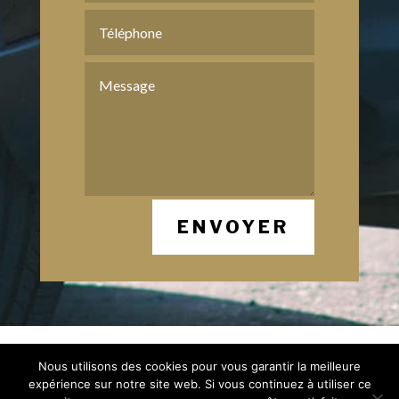
ENVOYER
Mentions Légales
Nous utilisons des cookies pour vous garantir la meilleure
Politique de Confidentialité
Plan du Site
expérience sur notre site web. Si vous continuez à utiliser ce
Création Site Internet Saint-Etienne |