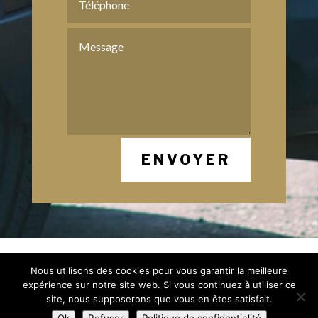
ENVOYER
Mentions Légales
Nous utilisons des cookies pour vous garantir la meilleure
Politique de Confidentialité
Plan du Site
expérience sur notre site web. Si vous continuez à utiliser ce
Création Site Internet Saint-Etienne |
site, nous supposerons que vous en êtes satisfait.
WEBILIKO |