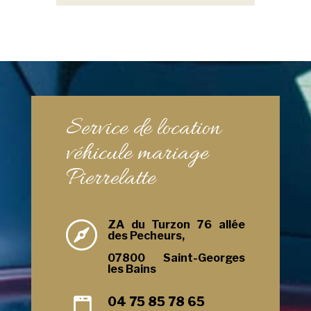
Service de location
véhicule mariage
Pierrelatte
ZA du Turzon 76 allée

des Pecheurs,
07800 Saint-Georges
les Bains
04 75 85 78 65