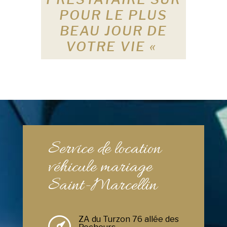
POUR LE PLUS
BEAU JOUR DE
VOTRE VIE «
Service de location
véhicule mariage
Saint-Marcellin
ZA du Turzon 76 allée des
