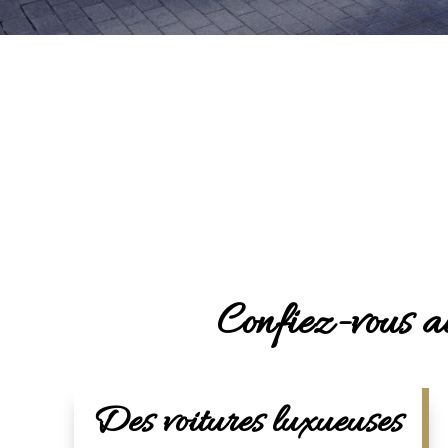
Confiez-vous au
Des voitures luxueuses