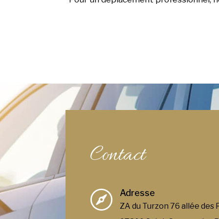
Contact
Adresse

ZA du Turzon 76 allée des 