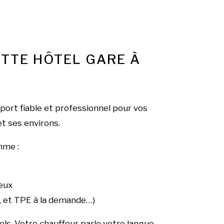
ETTE HÔTEL GARE À
sport fiable et professionnel pour vos
t ses environs.
mme :
eux
i, et TPE à la demande…)
ls. Votre chauffeur parle votre langue