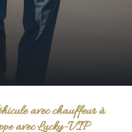
hicule avec chauffeur à
ppe avec Lucky-VIP