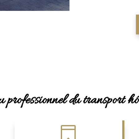
 professionnel du transport hô
