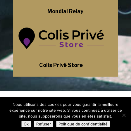
Mondial Relay
Colis Privé Store
Mentions Légales
Nous utilisons des cookies pour vous garantir la meilleure
Politique de Confidentialité
Plan du Site
expérience sur notre site web. Si vous continuez à utiliser ce
Création Site Internet Saint-Etienne |
site, nous supposerons que vous en êtes satisfait.
WEBILIKO |
Ok
Refuser
Politique de confidentialité