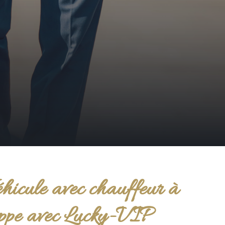
hicule avec chauffeur à
ppe avec Lucky-VIP