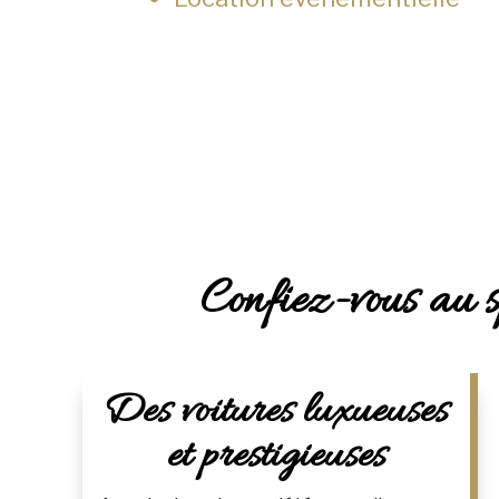
Confiez-vous au sp
Des voitures luxueuses
et prestigieuses