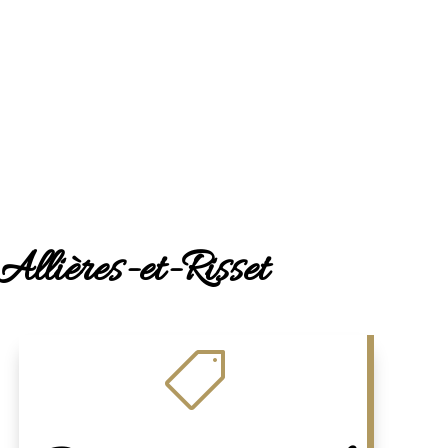
 Allières-et-Risset
