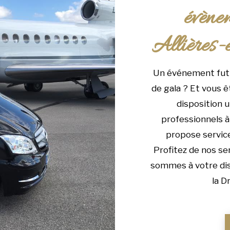
évènem
Allières-
Un événement futu
de gala ? Et vous ê
disposition 
professionnels 
propose servic
Profitez de nos se
sommes à votre disp
la D