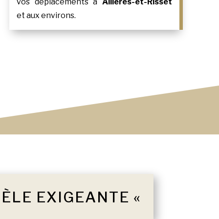
vos déplacements à
Allières-et-Risset
et aux environs.
TÈLE EXIGEANTE «