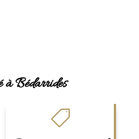
vé à Bédarrides
