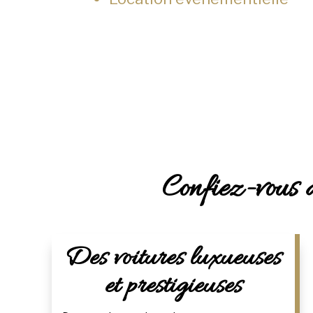
Confiez-vous a
Des voitures luxueuses
et prestigieuses