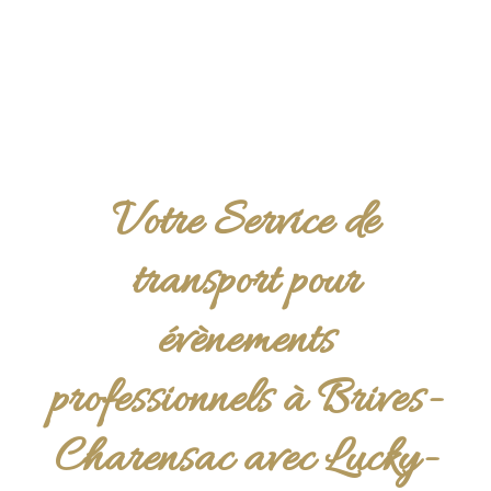
Votre Service de
transport pour
évènements
professionnels à Brives-
Charensac avec Lucky-