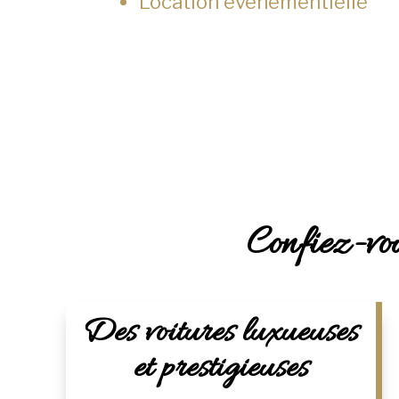
Location événementielle
Confiez-vou
Des voitures luxueuses
et prestigieuses