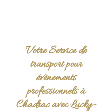
Votre Service de
transport pour
évènements
professionnels à
Chadrac avec Lucky-