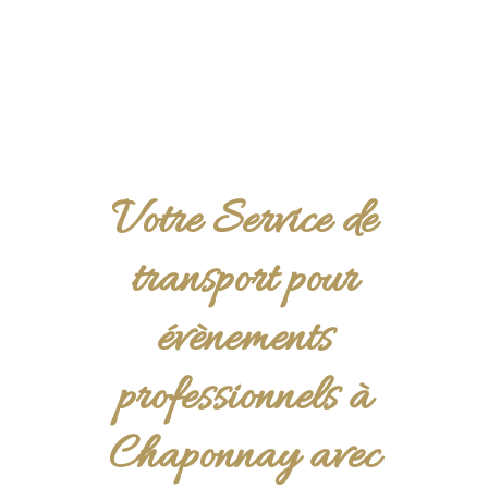
Votre Service de
transport pour
évènements
professionnels à
Chaponnay avec