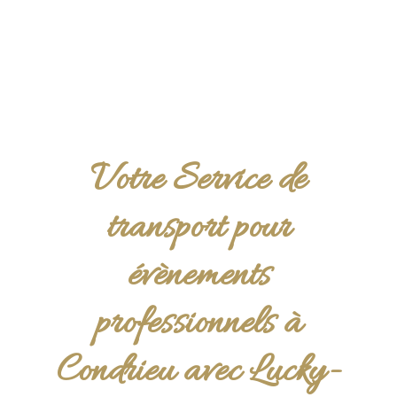
Votre Service de
transport pour
évènements
professionnels à
Condrieu avec Lucky-