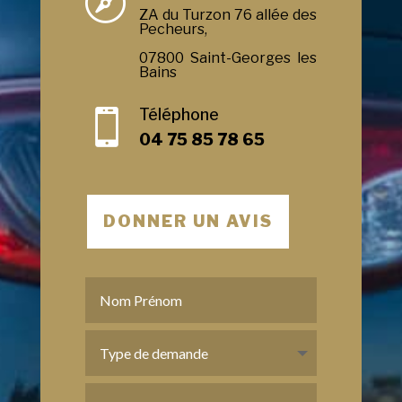

ZA du Turzon 76 allée des
Pecheurs,
07800 Saint-Georges les
Bains
Téléphone

04 75 85 78 65
DONNER UN AVIS