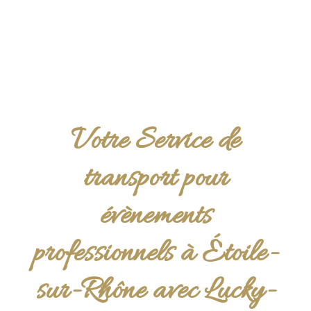
Votre Service de
transport pour
évènements
professionnels à Étoile-
sur-Rhône avec Lucky-