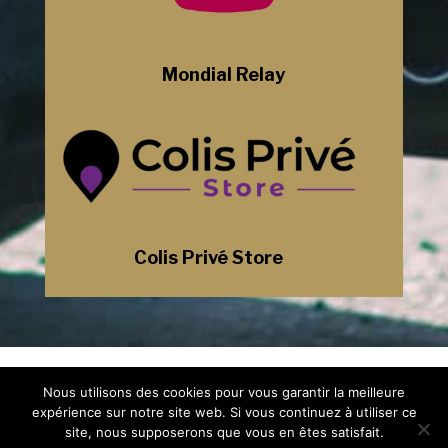
Mondial Relay
Colis Privé Store
Mentions Légales
Nous utilisons des cookies pour vous garantir la meilleure
Politique de Confidentialité
Plan du Site
expérience sur notre site web. Si vous continuez à utiliser ce
Création Site Internet Saint-Etienne |
site, nous supposerons que vous en êtes satisfait.
WEBILIKO |