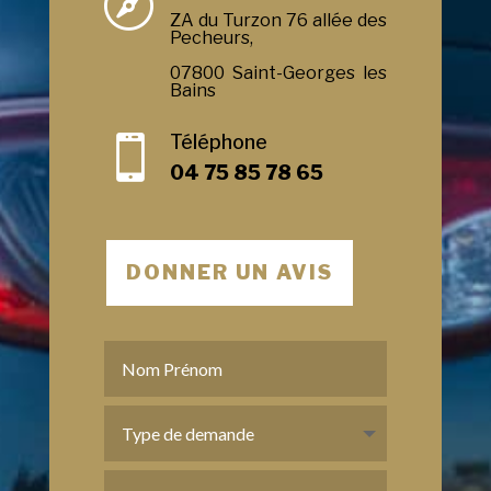

ZA du Turzon 76 allée des
Pecheurs,
07800 Saint-Georges les
Bains
Téléphone

04 75 85 78 65
DONNER UN AVIS