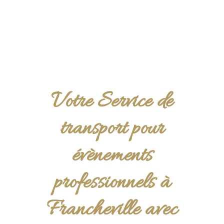
Votre Service de
transport pour
évènements
professionnels à
Francheville avec