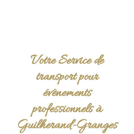
Votre Service de
transport pour
évènements
professionnels à
Guilherand-Granges