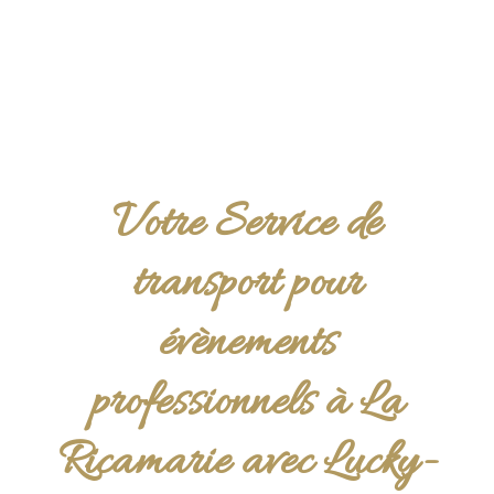
Votre Service de
transport pour
évènements
professionnels à La
Ricamarie avec Lucky-