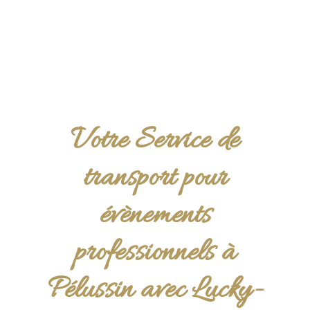
Votre Service de
transport pour
évènements
professionnels à
Pélussin avec Lucky-