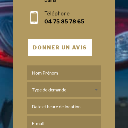
Bains
Téléphone

04 75 85 78 65
DONNER UN AVIS