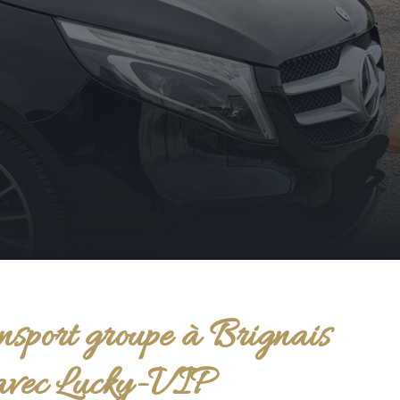
nsport groupe à Brignais
avec Lucky-VIP