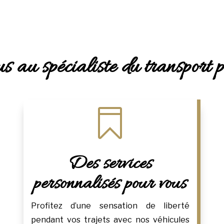
s au spécialiste du transport p

Des services
personnalisés pour vous
Profitez d’une sensation de liberté
pendant vos trajets avec nos véhicules