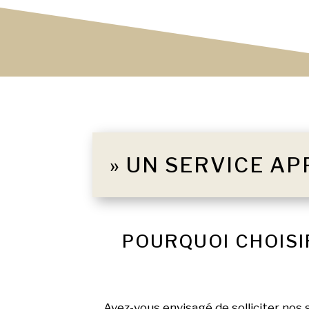
» UN SERVICE AP
POURQUOI CHOISI
Avez-vous envisagé de solliciter nos 