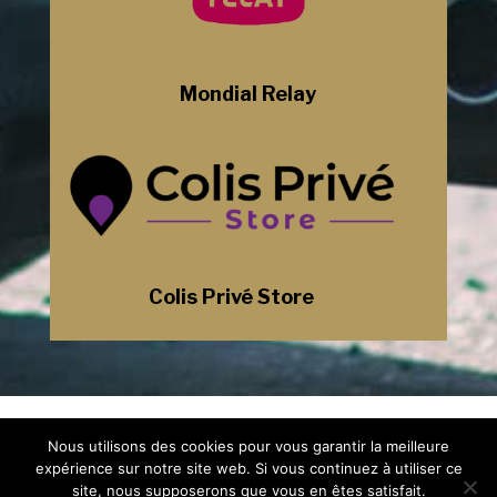
Mondial Relay
Colis Privé Store
Mentions Légales
Nous utilisons des cookies pour vous garantir la meilleure
Politique de Confidentialité
Plan du Site
expérience sur notre site web. Si vous continuez à utiliser ce
Création Site Internet Saint-Etienne |
site, nous supposerons que vous en êtes satisfait.