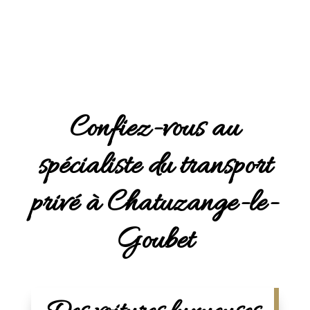
Confiez-vous au
spécialiste du transport
privé à Chatuzange-le-
Goubet