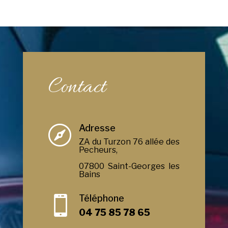
Contact
Adresse

ZA du Turzon 76 allée des
Pecheurs,
07800 Saint-Georges les
Bains
Téléphone

04 75 85 78 65