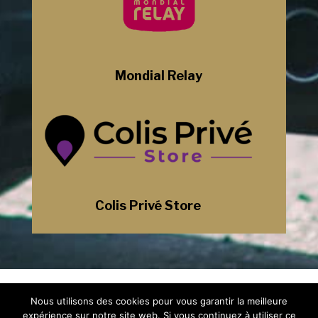
Mondial Relay
Colis Privé Store
Mentions Légales
Nous utilisons des cookies pour vous garantir la meilleure
Politique de Confidentialité
Plan du Site
expérience sur notre site web. Si vous continuez à utiliser ce