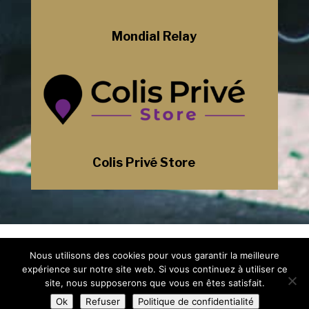
Mondial Relay
Colis Privé Store
Mentions Légales
Nous utilisons des cookies pour vous garantir la meilleure
Politique de Confidentialité
Plan du Site
expérience sur notre site web. Si vous continuez à utiliser ce
Création Site Internet Saint-Etienne |
site, nous supposerons que vous en êtes satisfait.
WEBILIKO |
Ok
Refuser
Politique de confidentialité