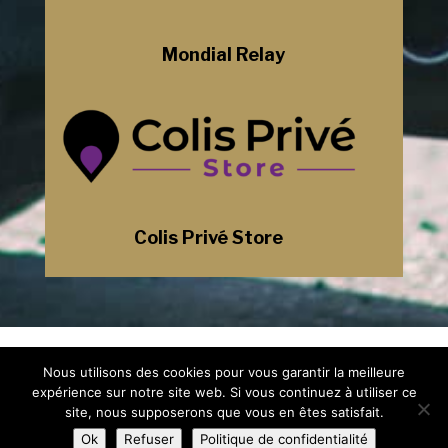
Mondial Relay
Colis Privé Store
Mentions Légales
Nous utilisons des cookies pour vous garantir la meilleure
Politique de Confidentialité
Plan du Site
expérience sur notre site web. Si vous continuez à utiliser ce
Création Site Internet Saint-Etienne |
site, nous supposerons que vous en êtes satisfait.
WEBILIKO |
Ok
Refuser
Politique de confidentialité