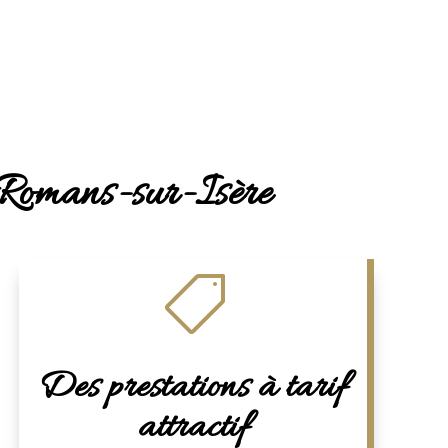
à Romans-sur-Isère

Des prestations à tarif
attractif