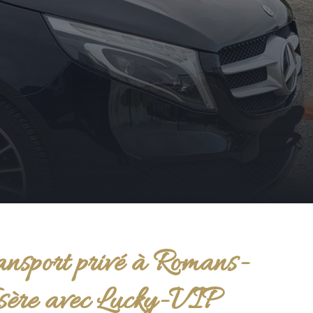
ansport privé à Romans-
sère avec Lucky-VIP