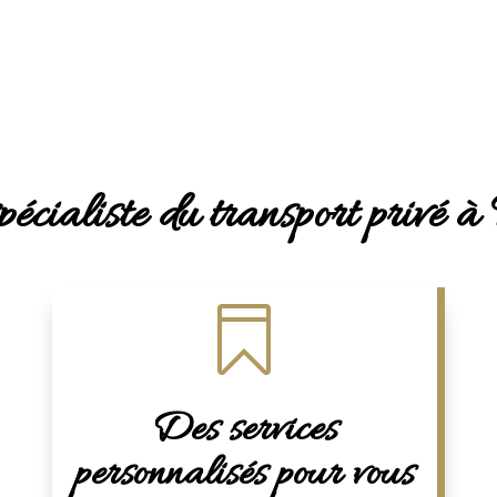
pécialiste du transport privé 

Des services
personnalisés pour vous