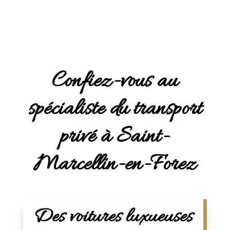
Confiez-vous au
spécialiste du transport
privé à Saint-
Marcellin-en-Forez
Des voitures luxueuses