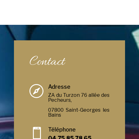
Contact
Adresse

ZA du Turzon 76 allée des
Pecheurs,
07800 Saint-Georges les
Bains
Téléphone

04 75 85 78 65