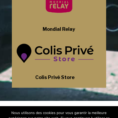
Mondial Relay
Colis Privé Store
Mentions Légales
Nous utilisons des cookies pour vous garantir la meilleure
Politique de Confidentialité
Plan du Site