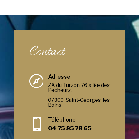
Contact
Adresse

ZA du Turzon 76 allée des
Pecheurs,
07800 Saint-Georges les
Bains
Téléphone

04 75 85 78 65