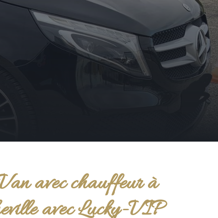
Van avec chauffeur à
eville avec Lucky-VIP