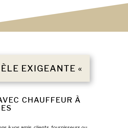
TÈLE EXIGEANTE «
 AVEC CHAUFFEUR À
NES
ns à vos amis, clients, fournisseurs ou