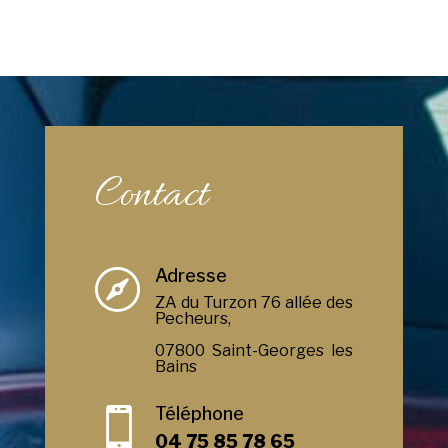
Contact
Adresse

ZA du Turzon 76 allée des
Pecheurs,
07800 Saint-Georges les
Bains
Téléphone

04 75 85 78 65