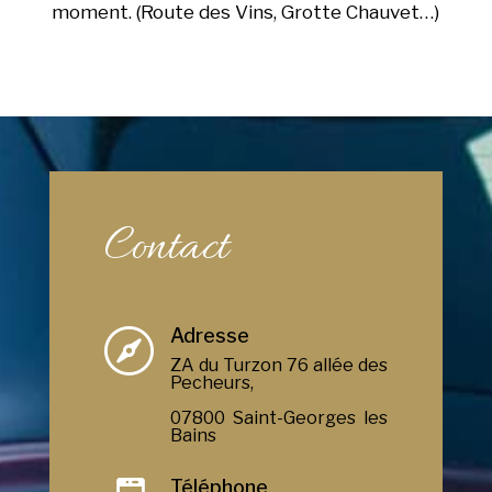
moment. (Route des Vins, Grotte Chauvet…)
Contact
Adresse

ZA du Turzon 76 allée des
Pecheurs,
07800 Saint-Georges les
Bains
Téléphone