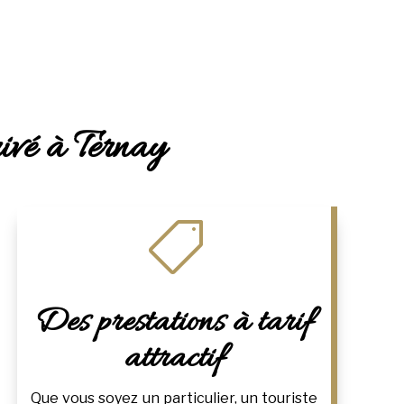
rivé à Ternay

Des prestations à tarif
attractif
Que vous soyez un particulier, un touriste