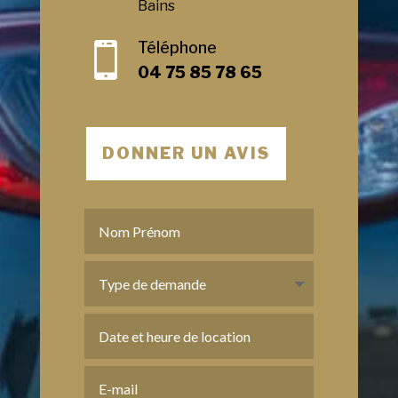
Bains
Téléphone

04 75 85 78 65
DONNER UN AVIS