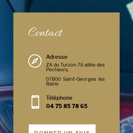
Contact
Adresse

ZA du Turzon 76 allée des
Pecheurs,
07800 Saint-Georges les
Bains
Téléphone

04 75 85 78 65