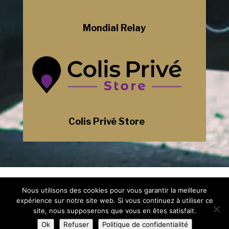
Mondial Relay
Colis Privé Store
Mentions Légales
Nous utilisons des cookies pour vous garantir la meilleure
Politique de Confidentialité
Plan du Site
expérience sur notre site web. Si vous continuez à utiliser ce
Création Site Internet Saint-Etienne |
site, nous supposerons que vous en êtes satisfait.
WEBILIKO |
Ok
Refuser
Politique de confidentialité