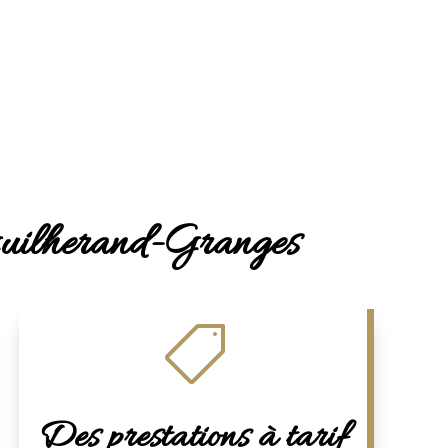
à Guilherand-Granges

Des prestations à tarif