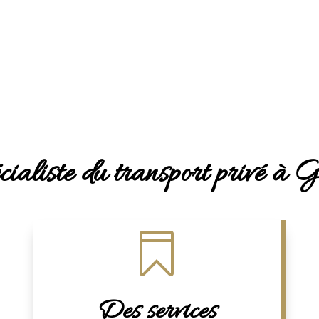
cialiste du transport privé 

Des services