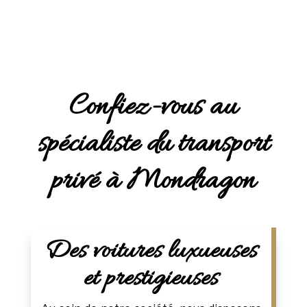
Confiez-vous au
spécialiste du transport
privé à Mondragon
Des voitures luxueuses
et prestigieuses