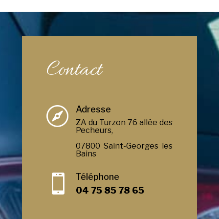
Contact
Adresse

ZA du Turzon 76 allée des
Pecheurs,
07800 Saint-Georges les
Bains
Téléphone

04 75 85 78 65