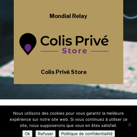
Mondial Relay
Colis Privé Store
Mentions Légales
Nous utilisons des cookies pour vous garantir la meilleure
Politique de Confidentialité
Plan du Site
expérience sur notre site web. Si vous continuez à utiliser ce
Création Site Internet Saint-Etienne |
site, nous supposerons que vous en êtes satisfait.
WEBILIKO |
Ok
Refuser
Politique de confidentialité