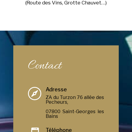
(Route des Vins, Grotte Chauvet…)
Contact
Adresse

ZA du Turzon 76 allée des
Pecheurs,
07800 Saint-Georges les
Bains
Téléphone