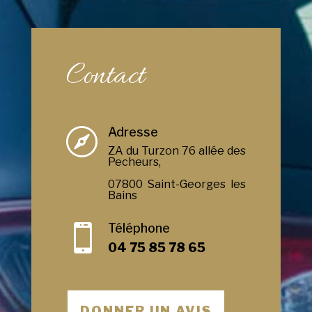
Contact
Adresse

ZA du Turzon 76 allée des
Pecheurs,
07800 Saint-Georges les
Bains
Téléphone

04 75 85 78 65
DONNER UN AVIS