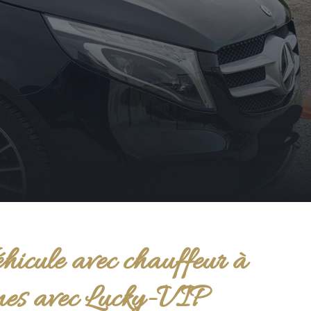
hicule avec chauffeur à
es avec Lucky-VIP