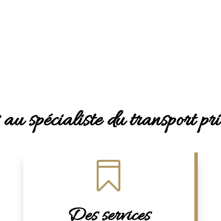
 au spécialiste du transport p

Des services